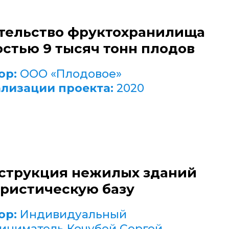
тельство фруктохранилища
стью 9 тысяч тонн плодов
ор:
ООО «Плодовое»
ализации проекта:
2020
струкция нежилых зданий
уристическую базу
ор:
Индивидуальный
иниматель Кочубей Сергей