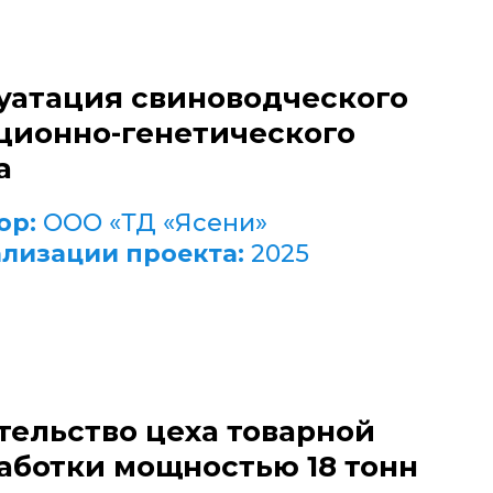
уатация свиноводческого
ционно-генетического
а
ор:
ООО «ТД «Ясени»
ализации проекта:
2025
тельство цеха товарной
аботки мощностью 18 тонн