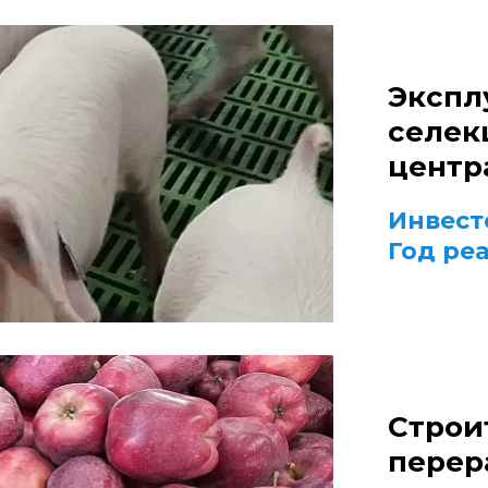
Экспл
селек
центр
Инвест
Год ре
Строи
перер