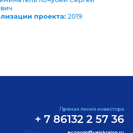
вич
ализации проекта:
2019
Прямая линия инвестора
+ 7 86132 2 57 36
econom@yeiskraion.ru