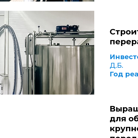
Строи
перер
Инвест
Д.Б.
Год ре
Выращ
для о
крупн