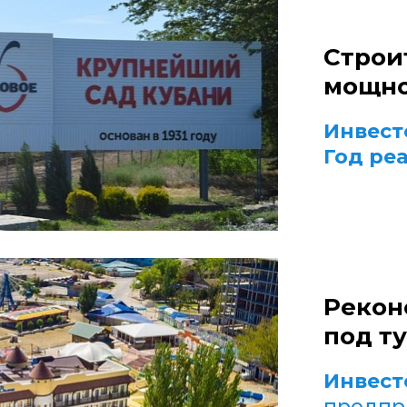
Строи
мощно
Инвест
Год ре
Рекон
под т
Инвест
предпр