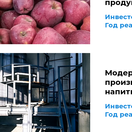
проду
Инвест
Год ре
Модер
произ
напит
Инвест
Год ре