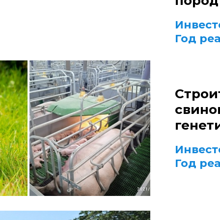
пород
Инвест
Год ре
Строи
свино
генет
Инвест
Год ре