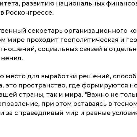
итета, развитию национальных финансо
в Росконгрессе.
ственный секретарь организационного к
ом мире проходит геополитическая и г
тношений, социальных связей в отдель
нения.
то место для выработки решений, способ
 это пространство, где формируются но
шей страны, так и мира. "Важно не толь
аправление, при этом оставаясь в тесн
 за справедливый мир и равные условия р