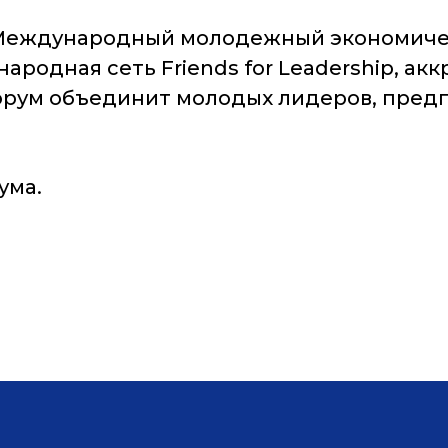
 Международный молодежный экономичес
родная сеть Friends for Leadership, а
орум объединит молодых лидеров, предп
ума.