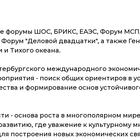
е форумы ШОС, БРИКС, ЕАЭС, Форум МСП
 Форум "Деловой двадцатки", а также Г
 и Тихого океана.
ербургского международного экономиче
роприятия - поиск общих ориентиров в у
ства и формирование основ устойчивого
сти - основа роста в многополярном мире
азвитию, где уважение к культурному м
для построения новых экономических св