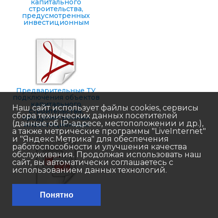
капитального
строительства,
предусмотренных
инвестиционным
проектом, к сетям
инженерно-
технического
обеспечения
(энергоснабжение)
Предварительные ТУ
подключения объектов
капитального
Наш сайт использует файлы cookies, сервисы
строительства,
сбора технических данных посетителей
предусмотренных
(данные об IP-адресе, местоположении и др.),
инвестиционным
а также метрические программы "LiveInternet"
проектом, к сетям
инженерно-
и "Яндекс.Метрика" для обеспечения
технического
работоспособности и улучшения качества
обеспечения
обслуживания. Продолжая использовать наш
(газоснабжение)
сайт, вы автоматически соглашаетесь с
использованием данных технологий.
Презентация проекта
Понятно