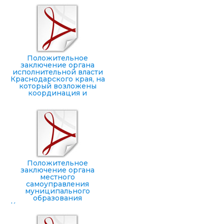
Положительное
заключение органа
исполнительной власти
Краснодарского края, на
который возложены
координация и
регулирование
деятельности в
соответствующей
отрасли (сфере
управления), о
целесообразности
реализации
инвестиционного
проекта
Положительное
заключение органа
местного
самоуправления
муниципального
образования
Краснодарского края, на
территории которого
планируется реализация