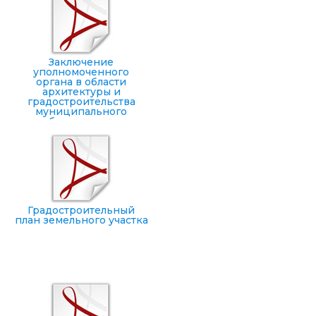
инвестиционного
проекта, о
целесообразности
реализации проекта
Заключение
уполномоченного
органа в области
архитектуры и
градостроительства
муниципального
образования о
соответствии места
размещения объекта
строительства
документам
территориального
планирования
Градостроительный
план земельного участка