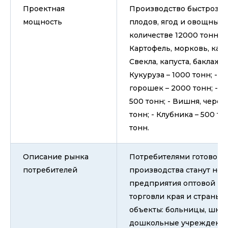
Проектная
Производство быстроза
мощность
плодов, ягод и овощных 
количестве 12000 тонн в г
Картофель, морковь, каба
Свекла, капуста, баклажан
Кукуруза – 1000 тонн; - Ф
горошек – 2000 тонн; - 
500 тонн; - Вишня, череш
тонн; - Клубника – 500 то
тонн.
Описание рынка
Потребителями готовой 
потребителей
производства станут не 
предприятия оптовой и 
торговли края и страны,
объекты: больницы, школ
дошкольные учреждения